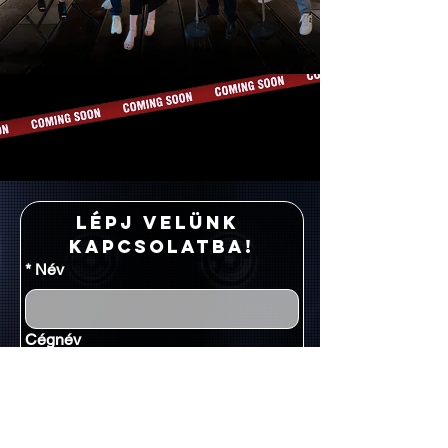
Lépj velünk 
kapcsolatba!
*
Név
Cégnév
*
Email