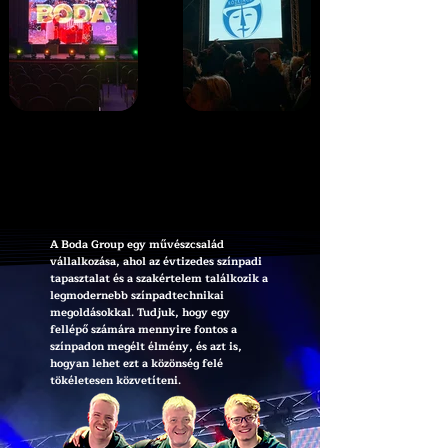
A MŰVÉSZET TECHNIKÁJA,
A MŰVÉSZET TECHNIKÁJA,
A TECHNIKA MŰVÉSZETE
A TECHNIKA MŰVÉSZETE
A Boda Group egy művészcsalád
vállalkozása, ahol az évtizedes színpadi
tapasztalat és a szakértelem találkozik a
legmodernebb színpadtechnikai
megoldásokkal. Tudjuk, hogy egy
fellépő számára mennyire fontos a
színpadon megélt élmény, és azt is,
hogyan lehet ezt a közönség felé
tökéletesen közvetíteni.​​​​