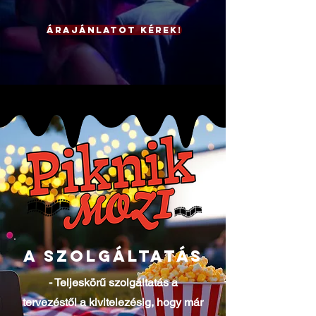
Árajánlatot kérek!
A SZOLGÁLTATÁS
- Teljeskörű szolgáltatás a
tervezéstől a kivitelezésig, hogy már