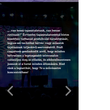
PRODUKCIÓK
PRODUKCIÓK
TURNÉZTATÁSA
TURNÉZTATÁSA
„…van hozzá tapasztalatunk, van benne
rutinunk!” Évt
izedes tapasztalatunkkal biztos
kezekben tudhatod produkciód turnéztatását,
legyen szó technikai háttér- vagy műsorok
tájolásának teljeskörű szervezéséről. Profi
csapatunk gondoskodik arról, hogy minden
helyszínen a legmagasabb színvonalon
valósuljon meg az előadás, és zökkenőmentesen
jussunk el a turné minden állomására. Bízd
ránk a logisztikát, hogy Te a művészetre
koncentrálhass!