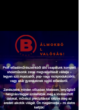
SHOWMŰSOROK
SHOWMŰSOROK
ELŐÁLLÍTÁSA
ELŐÁLLÍTÁSA
álmokbó
l
valóság!
Profi előadóművészeinkből álló csapatunk komplett
showműsorok zenei megvalósítását vállalja –
legyen szó musicalről, pop- vagy rockprodukcióról,
vagy akár gyerekeknek szóló előadásról.
Zenészeink minden stílusban hitelesen, lenyűgöző
hangzásvilággal szólaltatják meg a kiválasztott
dalokat, művészi precizitással idézve meg az
eredeti alkotók világát. Ön megálmodja – mi életre
keltjük!