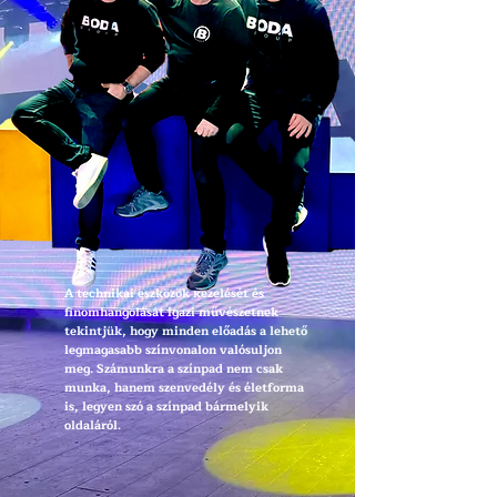
A technikai eszközök kezelését és
finomhangolását igazi művészetnek
tekintjük, hogy minden előadás a lehető
legmagasabb színvonalon valósuljon
meg. Számunkra a színpad nem csak
munka, hanem szenvedély és életforma
is, legyen szó a színpad bármelyik
oldaláról.