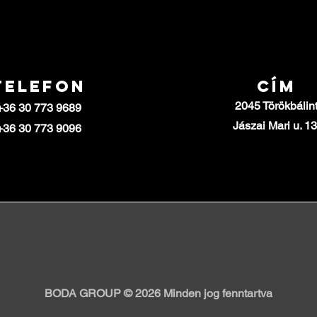
telefon
cím
2045 Törökbálin
+36 30 773 9689
Jászai Mari u. 13
+36 30 773 9096
BODA GROUP © 2026 Minden jog fenntartva