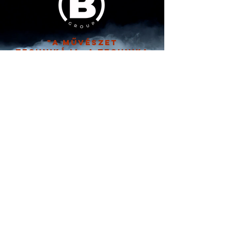
"A művészet
technikája, a technika
művészete"
Email
info@bodagroup.hu
telefon
+36 30 773 9689
+36 30 773 9096